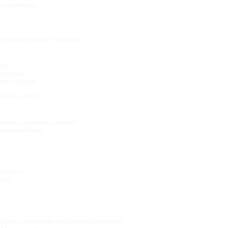
n en este foro!
?
e mi lista de Amigos e Ignorados?
ros?
resultado?
ina en blanco?
nsajes y temas?
vorito y suscribirme a un tema?
emas específicos?
ste foro?
tos?
busos o usos ilegales relacionados con este foro?