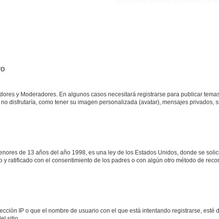
¿Cómo puedo ponerme en contacto con un 
ro
adores y Moderadores. En algunos casos necesitará registrarse para publicar temas
no disfrutaría, como tener su imagen personalizada (avatar), mensajes privados, s
res de 13 años del año 1998, es una ley de los Estados Unidos, donde se solicita 
to y ratificado con el consentimiento de los padres o con algún otro método de rec
ección IP o que el nombre de usuario con el que está intentando registrarse, esté 
l sitio.