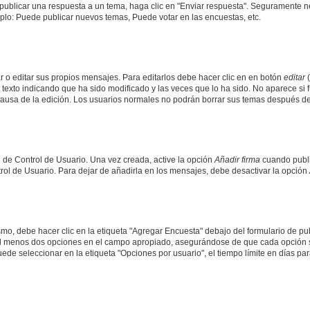
publicar una respuesta a un tema, haga clic en "Enviar respuesta". Seguramente ne
mplo: Puede publicar nuevos temas, Puede votar en las encuestas, etc.
 o editar sus propios mensajes. Para editarlos debe hacer clic en en botón
editar
(
texto indicando que ha sido modificado y las veces que lo ha sido. No aparece si 
a causa de la edición. Los usuarios normales no podrán borrar sus temas después 
 de Control de Usuario. Una vez creada, active la opción
Añadir firma
cuando publi
trol de Usuario. Para dejar de añadirla en los mensajes, debe desactivar la opción
o, debe hacer clic en la etiqueta "Agregar Encuesta" debajo del formulario de publi
 al menos dos opciones en el campo apropiado, asegurándose de que cada opción se
 seleccionar en la etiqueta "Opciones por usuario", el tiempo límite en días para 