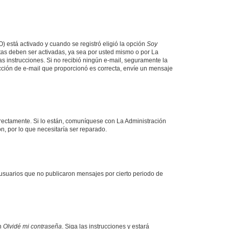
O) está activado y cuando se registró eligió la opción
Soy
tas deben ser activadas, ya sea por usted mismo o por La
 las instrucciones. Si no recibió ningún e-mail, seguramente la
rección de e-mail que proporcionó es correcta, envíe un mensaje
rrectamente. Si lo están, comuníquese con La Administración
n, por lo que necesitaría ser reparado.
usuarios que no publicaron mensajes por cierto periodo de
en
Olvidé mi contraseña
. Siga las instrucciones y estará