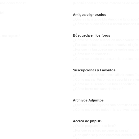
arios conectados?
¡Recibí spam o correos maliciosos de alguie
to!
Amigos e Ignorados
¿Qué es la lista de Mis Amigos e Ignorados
¿Cómo se puede añadir o borrar usuarios d
Búsqueda en los foros
e me registre!
¿Cómo se puede buscar en uno o varios fo
¿Por qué mi búsqueda me devuelve ningún 
¿Por qué mi búsqueda me devuelve una pág
¿Cómo busco usuarios?
¿Como se puede encontrar mis propios me
Suscripciones y Favoritos
¿Cuál es la diferencia entre añadir como Fa
¿Cómo marcar Favoritos o suscribirse a t
¿Cómo me suscribo a un foro específico?
¿Cómo borro mis suscripciones?
Archivos Adjuntos
¿Qué archivos adjuntos son permitidos en e
¿Cómo encuentro todos mis archivos adjun
Acerca de phpBB
¿Quién programó este foro?
¿Por qué este foro no tiene tal cosa?
¿Con quién se puede contactar acerca de a