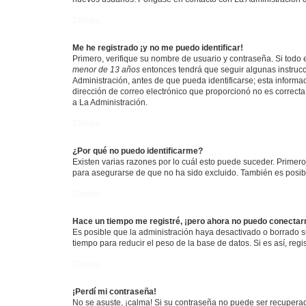
Arriba
Me he registrado ¡y no me puedo identificar!
Primero, verifique su nombre de usuario y contraseña. Si todo e
menor de 13 años
entonces tendrá que seguir algunas instrucc
Administración, antes de que pueda identificarse; esta informaci
dirección de correo electrónico que proporcionó no es correcta 
a La Administración.
Arriba
¿Por qué no puedo identificarme?
Existen varias razones por lo cuál esto puede suceder. Primer
para asegurarse de que no ha sido excluido. También es posible
Arriba
Hace un tiempo me registré, ¡pero ahora no puedo conecta
Es posible que la administración haya desactivado o borrado 
tiempo para reducir el peso de la base de datos. Si es así, regi
Arriba
¡Perdí mi contraseña!
No se asuste, ¡calma! Si su contraseña no puede ser recuperada