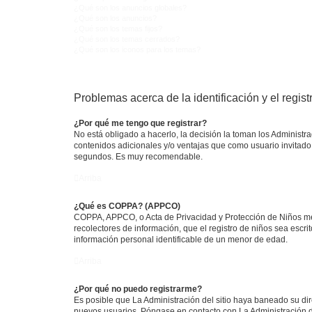
¿Qué son los anuncios globales?
¿Qué son los anuncios?
¿Qué son los temas fijos?
¿Qué son los temas cerrados?
¿Qué son los iconos para los temas?
Problemas acerca de la identificación y el regist
¿Por qué me tengo que registrar?
No está obligado a hacerlo, la decisión la toman los Administr
contenidos adicionales y/o ventajas que como usuario invitado 
segundos. Es muy recomendable.
Arriba
¿Qué es COPPA? (APPCO)
COPPA, APPCO, o Acta de Privacidad y Protección de Niños meno
recolectores de información, que el registro de niños sea escri
información personal identificable de un menor de edad.
Arriba
¿Por qué no puedo registrarme?
Es posible que La Administración del sitio haya baneado su dir
nuevos usuarios. Póngase en contacto con La Administración de