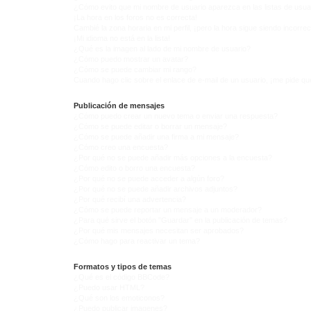
¿Cómo evito que mi nombre de usuario aparezca en las listas de usu
¡La hora en los foros no es correcta!
Cambié la zona horaria en mi perfil, ¡pero la hora sigue siendo incorrec
¡Mi idioma no está en la lista!
¿Qué es la imagen al lado de mi nombre de usuario?
¿Cómo puedo mostrar un avatar?
¿Cómo se puede cambiar mi rango?
Cuando hago clic sobre el enlace de e-mail de un usuario, ¡me pide qu
Publicación de mensajes
¿Cómo puedo crear un nuevo tema o enviar una respuesta?
¿Cómo se puede editar o borrar un mensaje?
¿Cómo se puede añadir una firma a mi mensaje?
¿Cómo creo una encuesta?
¿Por qué no se puede añadir más opciones a la encuesta?
¿Cómo edito o borro una encuesta?
¿Por qué no se puede acceder a algún foro?
¿Por qué no se puede añadir archivos adjuntos?
¿Por qué recibí una advertencia?
¿Cómo se puede reportar un mensaje a un moderador?
¿Para qué sirve el botón "Guardar" en la publicación de temas?
¿Por qué mis mensajes necesitan ser aprobados?
¿Cómo hago para reactivar un tema?
Formatos y tipos de temas
¿Qué es el código BBCode?
¿Puedo usar HTML?
¿Qué son los emoticonos?
¿Puedo publicar imagenes?