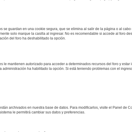
os se guardan en una cookie segura, que se elimina al salir de la página o al cab
ente solo marque la casilla al ingresar. No es recomendable si accede al foro des
tración del foro ha deshabilitado la opción.
les le mantienen autorizado para acceder a determinados recursos del foro y estar
 la administración ha habilitado la opción. Si está teniendo problemas con el ingres
 están archivados en nuestra base de datos. Para modificarlos, visite el Panel de 
 sistema le permitirá cambiar sus datos y preferencias.