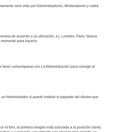
solamente será visto por Administradores, Moderadores y usted
 horaria de acuerdo a su ubicación, e.j. Londres, París, Nueva
en momento para hacerlo.
or favor comuníquese con La Administración para corregir el
 un Administrador si puede instalar el paquete del idioma que
 el foro, la primera imagen está asociada a la posición (rank)
 del foro. La segunda, usualmente una imagen más grande, es