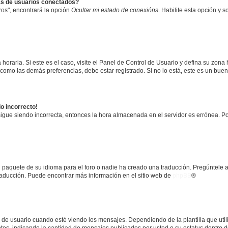
as de usuarios conectados?
os", encontrará la opción
Ocultar mi estado de conexións
. Habilite esta opción y 
horaria. Si este es el caso, visite el Panel de Control de Usuario y defina su zona
 como las demás preferencias, debe estar registrado. Si no lo está, este es un bu
do incorrecto!
 sigue siendo incorrecta, entonces la hora almacenada en el servidor es errónea. P
 paquete de su idioma para el foro o nadie ha creado una traducción. Pregúntele a
 traducción. Puede encontrar más información en el sitio web de
phpBB
®
suario cuando esté viendo los mensajes. Dependiendo de la plantilla que utilice
ntos, indicando la cantidad de mensajes publicados por usted o su estatus dentro