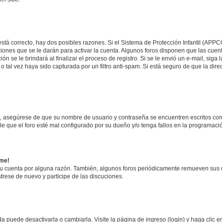
stá correcto, hay dos posibles razones. Si el Sistema de Protección Infantil (APPC
iones que se le darán para activar la cuenta. Algunos foros disponen que las cuen
ón se le brindará al finalizar el proceso de registro. Si se le envió un e-mail, siga
o tal vez haya sido capturada por un filtro anti-spam. Si está seguro de que la di
o, asegúrese de que su nombre de usuario y contraseña se encuentren escritos co
 que el foro esté mal configurado por su dueño y/o tenga fallos en la programació
rme!
su cuenta por alguna razón. También, algunos foros periódicamente remueven sus 
strese de nuevo y participe de las discuciones.
 puede desactivarla o cambiarla. Visite la página de ingreso (login) y haga clic 