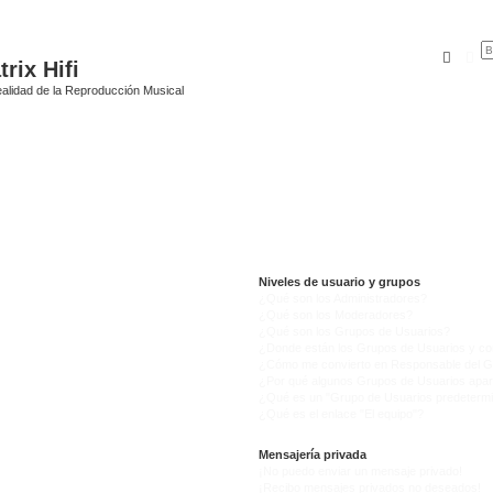
Busca
Bú
rix Hifi
alidad de la Reproducción Musical
Niveles de usuario y grupos
¿Qué son los Administradores?
¿Qué son los Moderadores?
¿Qué son los Grupos de Usuarios?
¿Donde están los Grupos de Usuarios y co
¿Cómo me convierto en Responsable del 
¿Por qué algunos Grupos de Usuarios apar
¿Qué es un "Grupo de Usuarios predeterm
¿Qué es el enlace "El equipo"?
Mensajería privada
¡No puedo enviar un mensaje privado!
¡Recibo mensajes privados no deseados!