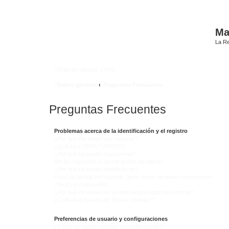
Mat
La Re
Enlaces rápidos
FAQ
Índice general
Preguntas Frecuentes
Preguntas Frecuentes
Problemas acerca de la identificación y el registro
¿Por qué me tengo que registrar?
¿Qué es COPPA? (APPCO)
¿Por qué no puedo registrarme?
Me he registrado ¡y no me puedo identificar!
¿Por qué no puedo identificarme?
Hace un tiempo me registré, ¡pero ahora no puedo conectarme!
¡Perdí mi contraseña!
¿Por qué mi sesión de usuario expira automáticamente?
¿Cuál es la función de "Borrar cookies"?
Preferencias de usuario y configuraciones
¿Cómo se puede cambiar mi configuración?