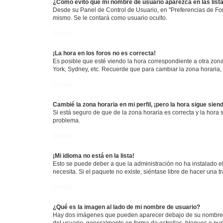
¿Cómo evito que mi nombre de usuario aparezca en las list
Desde su Panel de Control de Usuario, en "Preferencias de For
mismo. Se le contará como usuario oculto.
Arriba
¡La hora en los foros no es correcta!
Es posible que esté viendo la hora correspondiente a otra zona 
York, Sydney, etc. Recuerde que para cambiar la zona horaria,
Arriba
Cambié la zona horaria en mi perfil, ¡pero la hora sigue sien
Si está seguro de que de la zona horaria es correcta y la hora
problema.
Arriba
¡Mi idioma no está en la lista!
Esto se puede deber a que la administración no ha instalado el
necesita. Si el paquete no existe, siéntase libre de hacer una
Arriba
¿Qué es la imagen al lado de mi nombre de usuario?
Hay dos imágenes que pueden aparecer debajo de su nombre de u
del usuario, generalmente en forma de estrellas, bloques o pu